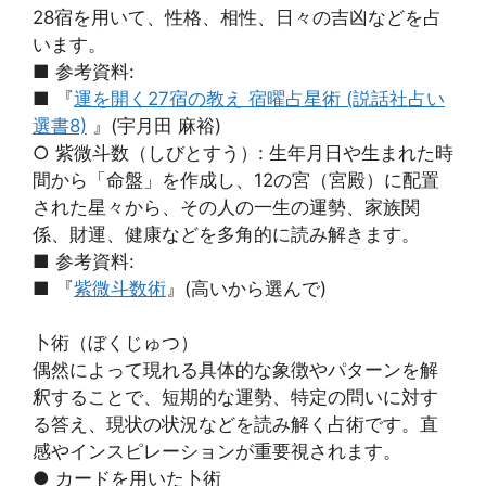
28宿を用いて、性格、相性、日々の吉凶などを占
います。
■ 参考資料:
■ 『
運を開く27宿の教え 宿曜占星術 (説話社占い
選書8)
』(宇月田 麻裕)
○ 紫微斗数（しびとすう）: 生年月日や生まれた時
間から「命盤」を作成し、12の宮（宮殿）に配置
された星々から、その人の一生の運勢、家族関
係、財運、健康などを多角的に読み解きます。
■ 参考資料:
■ 『
紫微斗数術
』(高いから選んで)
卜術（ぼくじゅつ）
偶然によって現れる具体的な象徴やパターンを解
釈することで、短期的な運勢、特定の問いに対す
る答え、現状の状況などを読み解く占術です。直
感やインスピレーションが重要視されます。
● カードを用いた卜術