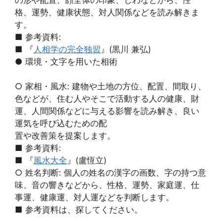
格、運勢、健康状態、対人関係などを読み解きま
す。
■ 参考資料:
■ 『
人相学の完全独習
』(黒川 兼弘)
● 環境・文字を用いた相術
○ 家相・風水: 建物や土地の方位、配置、間取り、
色などが、住む人やそこで活動する人の健康、財
運、人間関係などに与える影響を読み解き、良い
運気を呼び込むための配
置や改善策を提案します。
■ 参考資料:
■ 『
風水大全
』(盧恆立)
○ 姓名判断: 個人の姓名の漢字の画数、字の持つ意
味、音の響きなどから、性格、運勢、家庭運、仕
事運、健康運、対人運などを判断します。
■ 参考資料は、探してください。