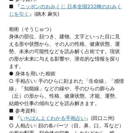
■ 『
ニッポンのおみくじ 日本全国232種のおみく
じを引く
』(鏑木 麻矢)
相術（そうじゅつ）
身体の部位、顔つき、建物、文字といった目に見
える形や状態から、その人の性格、健康状態、運
勢、未来の可能性などを読み解く占術です。現状
の形が未来に与える影響や、潜在的な情報を探り
ます。
● 身体を用いた相術
○ 手相占い: 手のひらに刻まれた「生命線」「感情
線」「知能線」などの線や、手のひらの膨らみ
（丘）の形から、性格、健康状態、才能、運勢、
結婚や仕事の傾向などを読み解きます。
■ 参考資料:
■ 『
いちばんよくわかる手相占い
』(田口ニ州)
○ 人相占い: 顔の各パーツ（目、鼻、口、耳など）
の形や配置、顔全体の印象、しわなどから、性