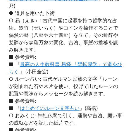
乃)
● 道具を用いた卜術
○ 易（えき）: 古代中国に起源を持つ哲学的な占
術。筮竹（ぜいちく）やコインを操作することで
偶然の卦（八卦や六十四卦）を立て、その卦辞や
爻辞から森羅万象の変化、吉凶、事態の推移を読
み解きます。
■ 参考資料:
■ 『
最高の人生教科書 易経 「陽転易学」で道をひ
らく
』(小田全宏)
○ ルーン占い: 古代ゲルマン民族の文字「ルーン」
が刻まれた石や木片を使い、投げて出たルーンの
配置や意味からメッセージを読み解きます。
■ 参考資料:
■ 『
はじめてのルーン文字占い
』(高橋)
○ おみくじ: 神社仏閣で引く、運勢や吉凶、願い事
の成就などを記した紙片です。
■ 参考資料: