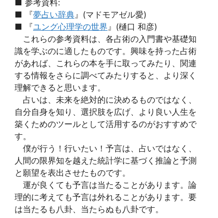
■ 参考資料:
■ 『
夢占い辞典
』(マドモアゼル愛)
■ 『
ユング心理学の世界
』(樋口 和彦)
これらの参考資料は、各占術の入門書や基礎知
識を学ぶのに適したものです。興味を持った占術
があれば、これらの本を手に取ってみたり、関連
する情報をさらに調べてみたりすると、より深く
理解できると思います。
占いは、未来を絶対的に決めるものではなく、
自分自身を知り、選択肢を広げ、より良い人生を
築くためのツールとして活用するのがおすすめで
す。
僕が行う！行いたい！予言は、占いではなく、
人間の限界知を越えた統計学に基づく推論と予測
と願望を表出させたものです。
運が良くても予言は当たることがあります。論
理的に考えても予言は外れることがあります。要
は当たるも八卦、当たらぬも八卦です。