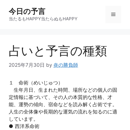
コ
今日の予言
ン
メ
テ
当たるもHAPPY当たらぬもHAPPY
ン
ニ
ツ
へ
占いと予言の種類
ス
ュ
キ
ッ
2025年7月30日
by
炎の勝負師
ー
プ
１ 命術（めいじゅつ）
生年月日、生まれた時間、場所などの個人の固
定情報に基づいて、その人の本質的な性格、才
能、運勢の傾向、宿命などを読み解く占術です。
人生の全体像や長期的な運気の流れを知るのに適
しています。
● 西洋系命術