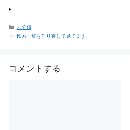
カ
未分類
テ
検索一覧を作り直して見てます。
ゴ
リ
ー
コメントする
コ
メ
ン
ト