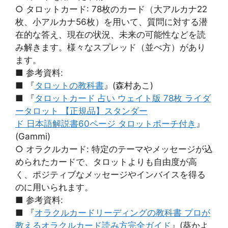
○ タロットカード: 78枚のカード（大アルカナ22
枚、小アルカナ56枚）を用いて、質問に対する潜
在的な答え、現在の状況、未来の可能性などを読
み解きます。様々なスプレッド（並べ方）があり
ます。
■ 参考資料:
■ 『
タロットの教科書
』(森村あこ)
■ 『
タロットカード 占い ウェイト版 78枚 ライダ
ータロット 【正規品】スタンダー
ド 日本語解説書60ページ タロットポーチ付き
』
(Gammi)
○ オラクルカード: 特定のテーマやメッセージが込
められたカードで、タロットよりも自由度が高
く、ポジティブなメッセージやインバイスを得る
のに用いられます。
■ 参考資料:
■ 『
オラクルカードリーディングの教科書 プロが
教えるオラクルカード読み方完全ガイド
』(葵かよ