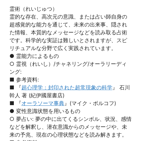
霊術（れいじゅつ）
霊的な存在、高次元の意識、または占い師自身の
超感覚的な能力を通じて、未来の出来事、隠され
た情報、本質的なメッセージなどを読み取る占術
です。科学的な実証は難しいとされますが、スピ
リチュアルな分野で広く実践されています。
● 霊能力によるもの
○ 霊視（れいし）/チャネリング/オーラリーディ
ング:
■ 参考資料:
■ 『
超心理学：封印された超常現象の科学
』 石川
幹人 著 (紀伊國屋書店)
■ 『
オーラソーマ事典
』(マイク・ボルコフ)
● 変性意識状態を用いるもの
○ 夢占い: 夢の中に出てくるシンボル、状況、感情
などを解釈し、潜在意識からのメッセージや、未
来の予兆、現在の心理状態などを読み解きます。