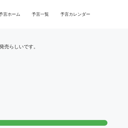
予言ホーム
予言一覧
予言カレンダー
木）発売らしいです。