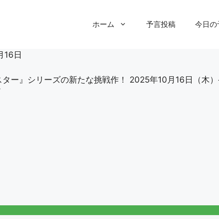
ホーム
予言投稿
今日の
月16日
トモンスター』シリーズの新たな挑戦作！ 2025年10月16日（
/