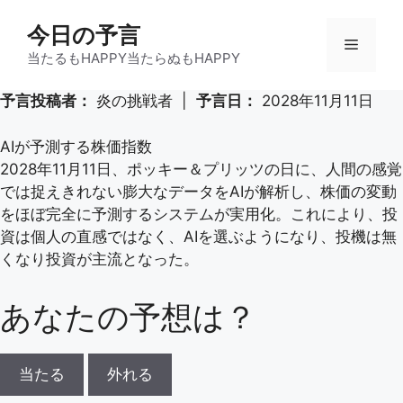
コ
今日の予言
ン
メ
テ
当たるもHAPPY当たらぬもHAPPY
ン
ニ
ツ
予言投稿者：
炎の挑戦者 |
予言日：
2028年11月11日
へ
ス
AIが予測する株価指数
ュ
キ
2028年11月11日、ポッキー＆プリッツの日に、人間の感覚
ッ
では捉えきれない膨大なデータをAIが解析し、株価の変動
ー
プ
をほぼ完全に予測するシステムが実用化。これにより、投
資は個人の直感ではなく、AIを選ぶようになり、投機は無
くなり投資が主流となった。
あなたの予想は？
当たる
外れる