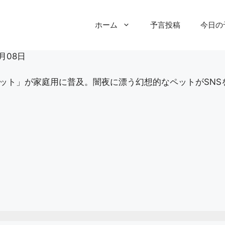
ホーム
予言投稿
今日の
月08日
ット」が家庭用に普及。闇夜に漂う幻想的なペットがSNS