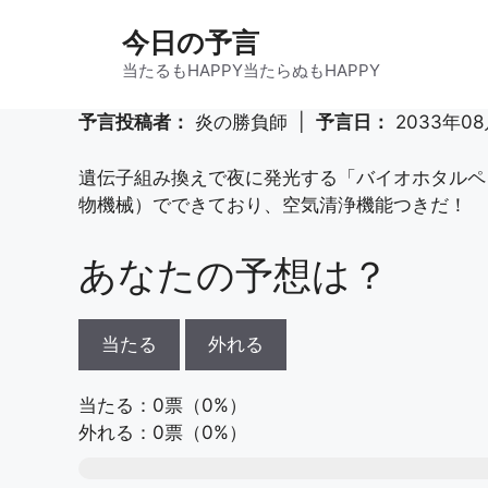
コ
今日の予言
ン
テ
当たるもHAPPY当たらぬもHAPPY
ン
ツ
予言投稿者：
炎の勝負師 |
予言日：
2033年08
へ
ス
遺伝子組み換えで夜に発光する「バイオホタルペ
キ
物機械）でできており、空気清浄機能つきだ！
ッ
プ
あなたの予想は？
当たる
外れる
当たる：0票（0%）
外れる：0票（0%）