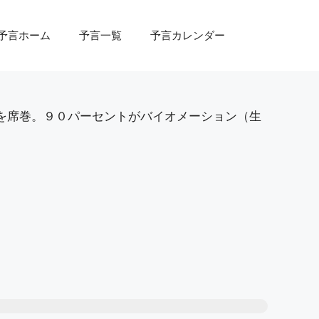
予言ホーム
予言一覧
予言カレンダー
を席巻。９０パーセントがバイオメーション（生