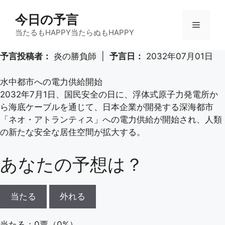
コ
今日の予言
ン
メ
テ
当たるもHAPPY当たらぬもHAPPY
ン
ニ
ツ
予言投稿者：
炎の勝負師 |
予言日：
2032年07月01日
へ
ス
水中都市への電力供給開始
ュ
キ
2032年7月1日、国民安全の日に、浮体式原子力発電所か
ッ
ら海底ケーブルを通じて、日本企業が開発する深海都市
ー
プ
「ネオ・アトランティス」への電力供給が開始され、人類
の新たな安全な居住空間が拡大する。
あなたの予想は？
当たる
外れる
当たる：0票（0%）