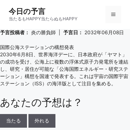
コ
今日の予言
ン
メ
テ
当たるもHAPPY当たらぬもHAPPY
ン
ニ
ツ
予言投稿者：
炎の勝負師 |
予言日：
2032年06月08日
へ
ス
国際公海ステーションの構想発表
ュ
キ
2030年6月8日、世界海洋デーに、日本政府が「ヤマト」
ッ
の成功を受け、公海上に複数の浮体式原子力発電所を連結
ー
プ
し、研究・居住が可能な「公海国際エネルギー・研究ステ
ーション」構想を国連で発表する。これは宇宙の国際宇宙
ステーション（ISS）の海洋版として注目を集める。
あなたの予想は？
当たる
外れる